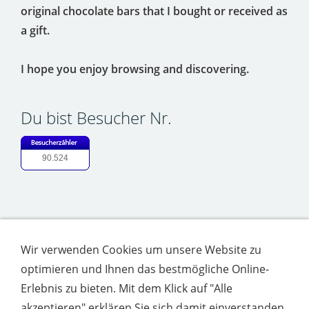
original chocolate bars that I bought or received as
a gift.
I hope you enjoy browsing and discovering.
Du bist Besucher Nr.
90.524
Argenta
Chocolade
Chocolate
Chocolate Label
Chocolate
Wrapper
Collection
Design
Etiketten
Frey
Lindt
Milka
Wir verwenden Cookies um unsere Website zu
Mondelez
Naschen
Nestle
Rotstern
Sammler
Sammlung
optimieren und Ihnen das bestmögliche Online-
Schokoladen
Schoko
Schokolade
Schokoladen Etikett
Erlebnis zu bieten. Mit dem Klick auf "Alle
Schokoladen Etiketten
Schokoladenpapier
akzeptieren" erklären Sie sich damit einverstanden.