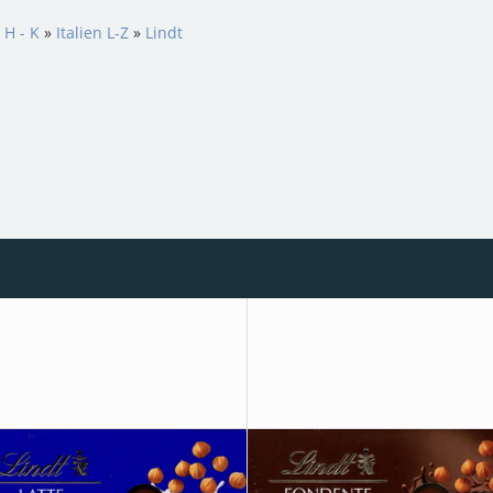
 H - K
»
Italien L-Z
»
Lindt