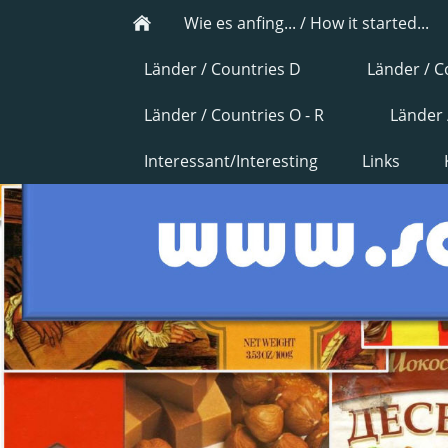
Wie es anfing... / How it started...
Länder / Countries D
Länder / C
Länder / Countries O - R
Länder 
Interessant/Interesting
Links