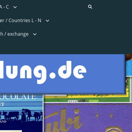
A - C
r / Countries L - N
h / exchange