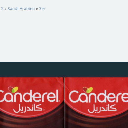
 S
»
Saudi Arabien
»
3er