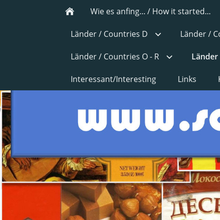
Wie es anfing... / How it started...
Länder / Countries D
Länder / C
Länder / Countries O - R
Länder 
Interessant/Interesting
Links