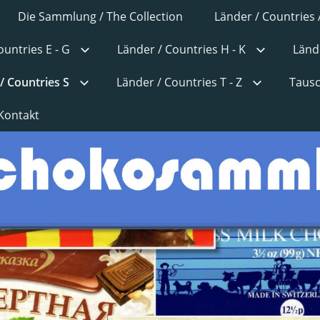
Die Sammlung / The Collection
Länder / Countries 
ountries E - G
Länder / Countries H - K
Lände
/ Countries S
Länder / Countries T - Z
Tausc
Kontakt