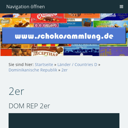
Navigation öffnen
Sie sind hier:
Startseite
»
Länder / Countries D
»
Dominikanische Republik
»
2er
2er
DOM REP 2er