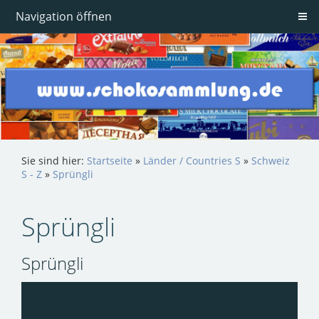
Navigation öffnen
Sie sind hier:
Startseite
»
Länder / Countries S
»
Schweiz
S - Z
»
Sprüngli
Sprüngli
Sprüngli