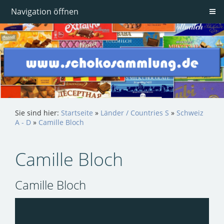
Navigation öffnen
Sie sind hier:
Startseite
»
Länder / Countries S
»
Schweiz
A - D
»
Camille Bloch
Camille Bloch
Camille Bloch