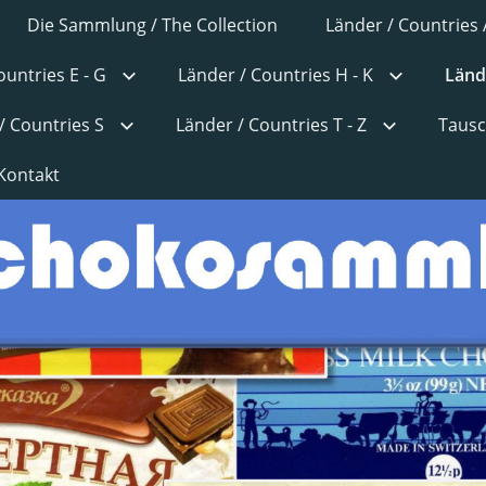
Die Sammlung / The Collection
Länder / Countries 
ountries E - G
Länder / Countries H - K
Lände
/ Countries S
Länder / Countries T - Z
Tausc
Kontakt