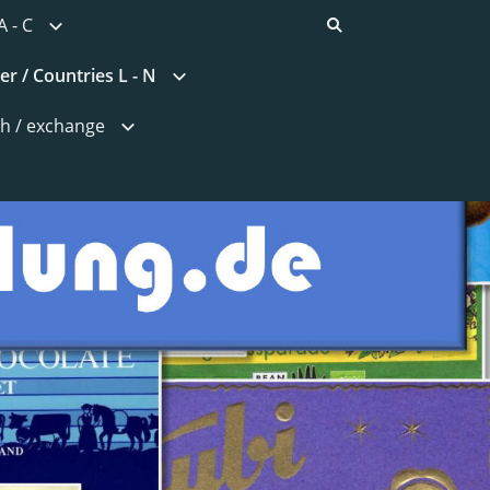
A - C
r / Countries L - N
h / exchange