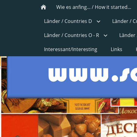
Wie es anfing... / How it started...
Länder / Countries D
Länder / C
Länder / Countries O - R
Länder 
Interessant/Interesting
Links