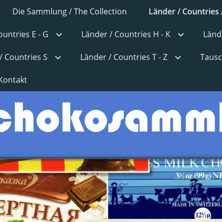
Die Sammlung / The Collection
Länder / Countries 
ountries E - G
Länder / Countries H - K
Lände
/ Countries S
Länder / Countries T - Z
Tausc
Kontakt