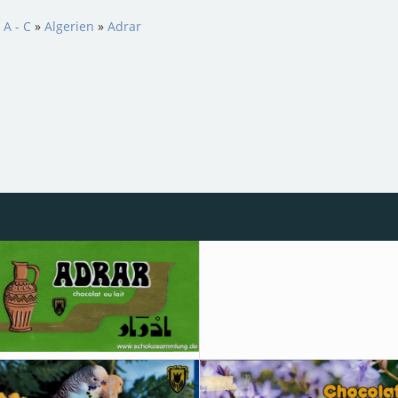
 A - C
»
Algerien
»
Adrar