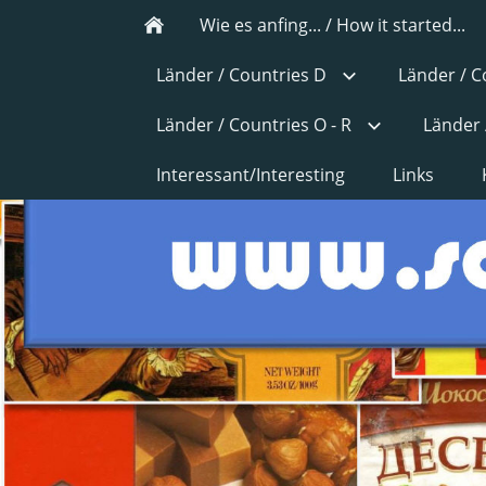
Wie es anfing... / How it started...
Länder / Countries D
Länder / C
Länder / Countries O - R
Länder 
Interessant/Interesting
Links