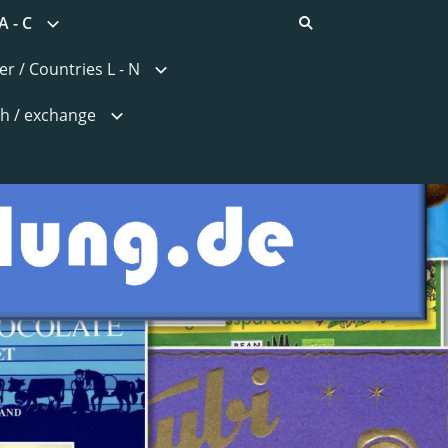
A - C
r / Countries L - N
h / exchange