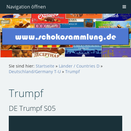
Navigation öffnen
Sie sind hier:
Startseite
»
Länder / Countries D
»
Deutschland/Germany T-U
»
Trumpf
Trumpf
DE Trumpf S05