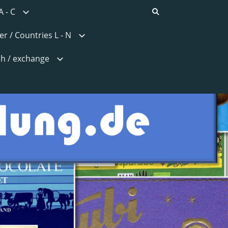
A - C
r / Countries L - N
h / exchange