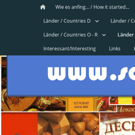
Wie es anfing... / How it started...
Länder / Countries D
Länder / C
Länder / Countries O - R
Länder 
Interessant/Interesting
Links