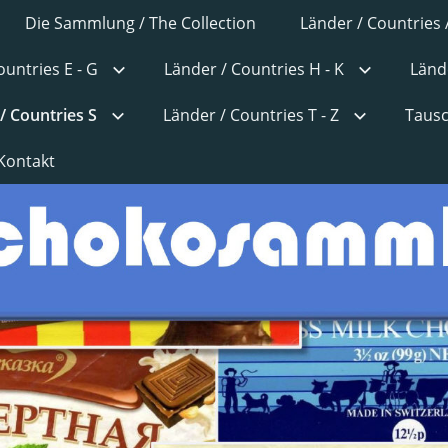
Die Sammlung / The Collection
Länder / Countries 
ountries E - G
Länder / Countries H - K
Lände
/ Countries S
Länder / Countries T - Z
Tausc
Kontakt