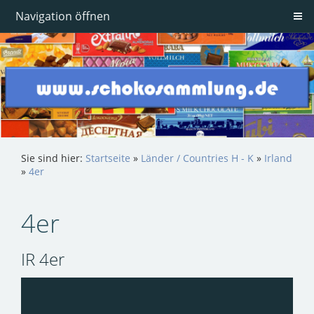
Navigation öffnen
Sie sind hier:
Startseite
»
Länder / Countries H - K
»
Irland
»
4er
4er
IR 4er