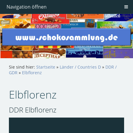
Navigation öffnen
Sie sind hier:
Startseite
»
Länder / Countries D
»
DDR /
GDR
»
Elbflorenz
Elbflorenz
DDR Elbflorenz