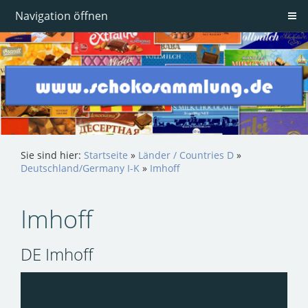
Navigation öffnen
Sie sind hier:
Startseite
»
Länder / Countries D
»
Deutschland/Germany I-K
»
Imhoff
Imhoff
DE Imhoff