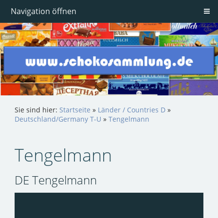
Navigation öffnen
Sie sind hier:
Startseite
»
Länder / Countries D
»
Deutschland/Germany T-U
»
Tengelmann
Tengelmann
DE Tengelmann