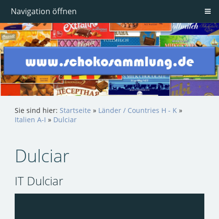
Navigation öffnen
Sie sind hier:
Startseite
»
Länder / Countries H - K
»
Italien A-I
»
Dulciar
Dulciar
IT Dulciar