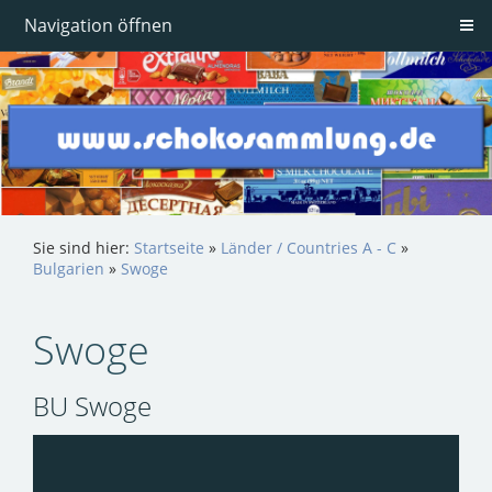
Navigation öffnen
Sie sind hier:
Startseite
»
Länder / Countries A - C
»
Bulgarien
»
Swoge
Swoge
BU Swoge