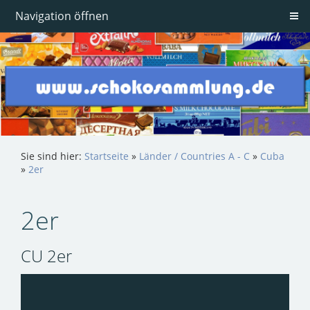
Navigation öffnen
Sie sind hier:
Startseite
»
Länder / Countries A - C
»
Cuba
»
2er
2er
CU 2er