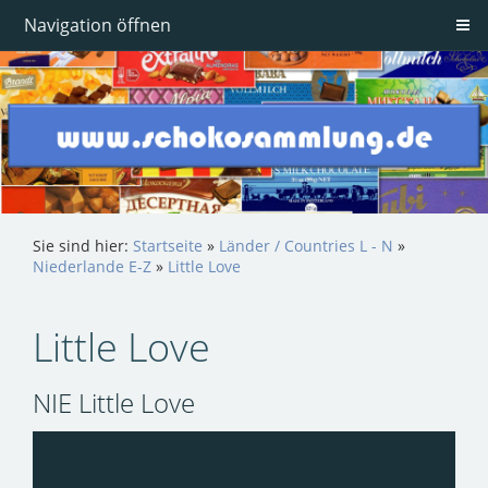
Navigation öffnen
Sie sind hier:
Startseite
»
Länder / Countries L - N
»
Niederlande E-Z
»
Little Love
Little Love
NIE Little Love