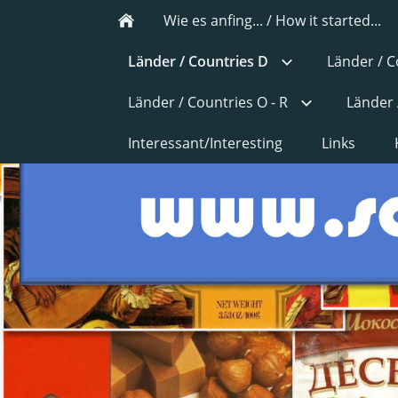
Wie es anfing... / How it started...
Länder / Countries D
Länder / C
Länder / Countries O - R
Länder 
Interessant/Interesting
Links