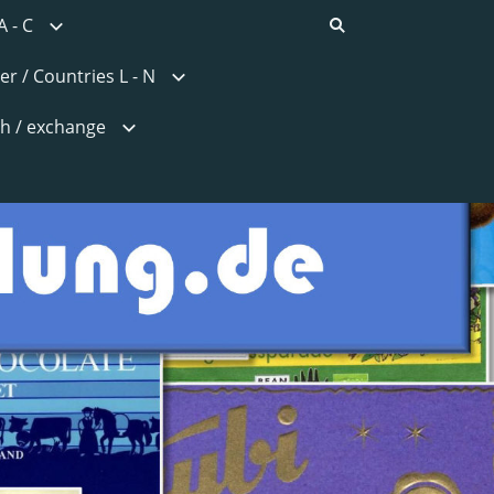
A - C
er / Countries L - N
h / exchange