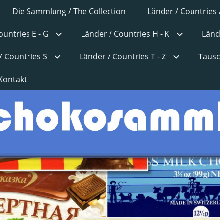
Die Sammlung / The Collection
Länder / Countries 
ountries E - G
Länder / Countries H - K
Länd
/ Countries S
Länder / Countries T - Z
Tausc
Kontakt