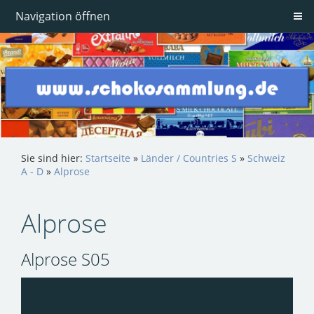
Navigation öffnen
Sie sind hier:
Startseite
»
Länder / Countries S
»
Schweiz
A - D
»
Alprose
Alprose
Alprose S05