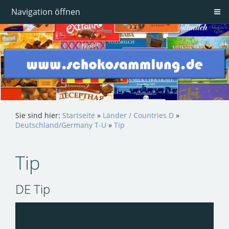
Navigation öffnen
Sie sind hier:
Startseite
»
Länder / Countries D
»
Deutschland/Germany T-U
»
Tip
Tip
DE Tip