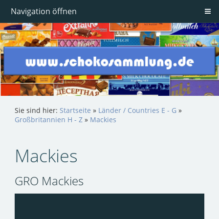
Navigation öffnen
Sie sind hier:
Startseite
»
Länder / Countries E - G
»
Großbritannien H - Z
»
Mackies
Mackies
GRO Mackies