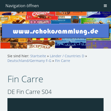
Navigation öffnen
Sie sind hier:
Startseite
»
Länder / Countries D
»
Deutschland/Germany F-G
»
Fin Carre
Fin Carre
DE Fin Carre S04