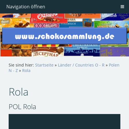
Navigation öffnen
Sie sind hier:
Startseite
»
Länder / Countries O - R
»
Polen
N - Z
»
Rola
Rola
POL Rola