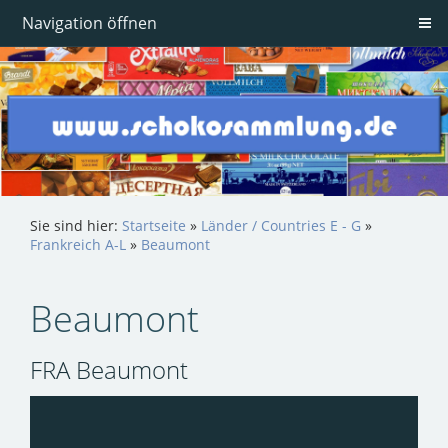
Navigation öffnen
Sie sind hier:
Startseite
»
Länder / Countries E - G
»
Frankreich A-L
»
Beaumont
Beaumont
FRA Beaumont