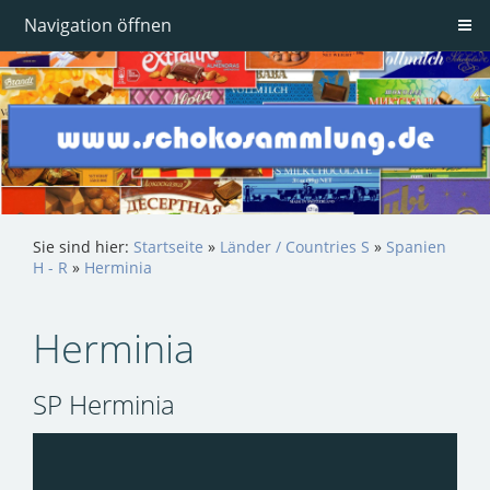
Navigation öffnen
Sie sind hier:
Startseite
»
Länder / Countries S
»
Spanien
H - R
»
Herminia
Herminia
SP Herminia