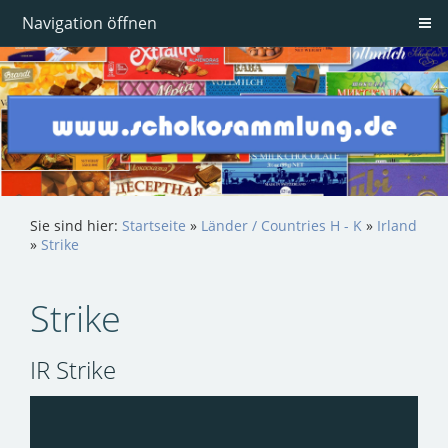
Navigation öffnen
Sie sind hier:
Startseite
»
Länder / Countries H - K
»
Irland
»
Strike
Strike
IR Strike