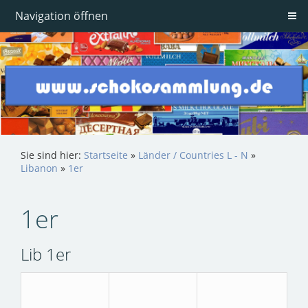
Navigation öffnen
Sie sind hier:
Startseite
»
Länder / Countries L - N
»
Libanon
»
1er
1er
Lib 1er