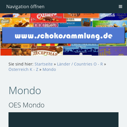
Navigation öffnen
Sie sind hier:
Startseite
»
Länder / Countries O - R
»
Österreich K - Z
»
Mondo
Mondo
OES Mondo