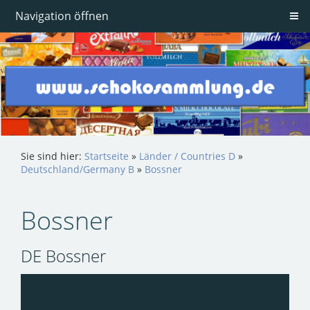
Navigation öffnen
Sie sind hier:
Startseite
»
Länder / Countries D
»
Deutschland/Germany B
»
Bossner
Bossner
DE Bossner