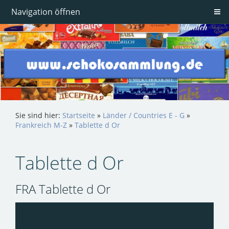
Navigation öffnen
Sie sind hier:
Startseite
»
Länder / Countries E - G
»
Frankreich M-Z
»
Tablette d Or
Tablette d Or
FRA Tablette d Or