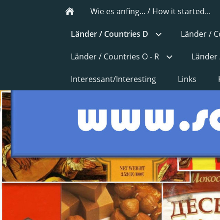
Wie es anfing... / How it started...
Länder / Countries D
Länder / C
Länder / Countries O - R
Länder 
Interessant/Interesting
Links