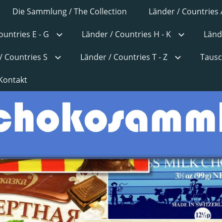
Die Sammlung / The Collection
Länder / Countries 
ountries E - G
Länder / Countries H - K
Länd
/ Countries S
Länder / Countries T - Z
Tausc
Kontakt