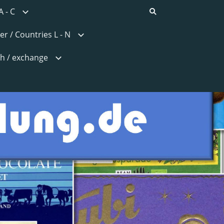
A - C
er / Countries L - N
h / exchange