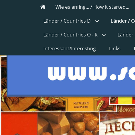
Wie es anfing... / How it started...
Länder / Countries D
Länder / C
Länder / Countries O - R
Länder 
Interessant/Interesting
Links