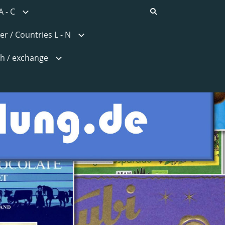
A - C
er / Countries L - N
h / exchange