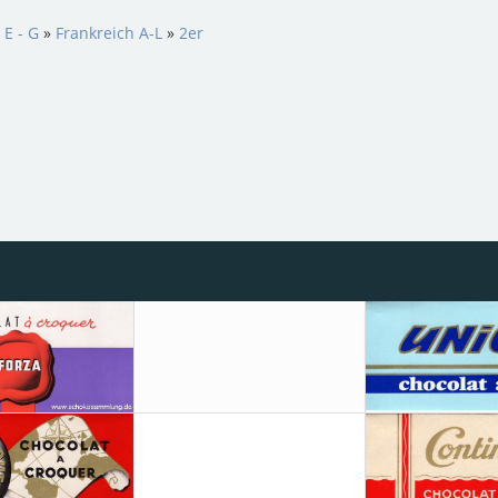
 E - G
»
Frankreich A-L
»
2er