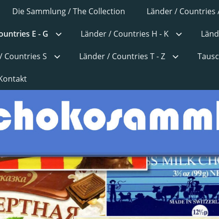
Die Sammlung / The Collection
Länder / Countries 
ountries E - G
Länder / Countries H - K
Länd
/ Countries S
Länder / Countries T - Z
Tausc
Kontakt