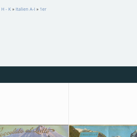
 H - K
»
Italien A-I
»
1er