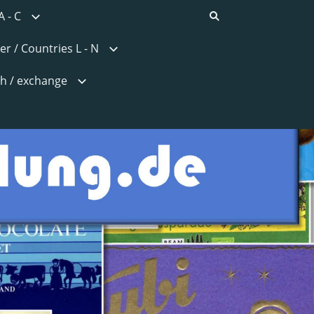
A - C
er / Countries L - N
h / exchange