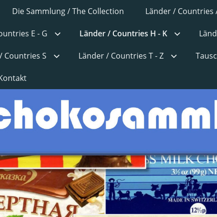
Die Sammlung / The Collection
Länder / Countries 
ountries E - G
Länder / Countries H - K
Länd
/ Countries S
Länder / Countries T - Z
Tausc
Kontakt