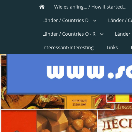
Wie es anfing... / How it started...
Länder / Countries D
Länder / C
Länder / Countries O - R
Länder 
Interessant/Interesting
Links