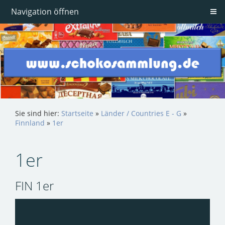
Navigation öffnen
Sie sind hier:
Startseite
»
Länder / Countries E - G
»
Finnland
»
1er
1er
FIN 1er