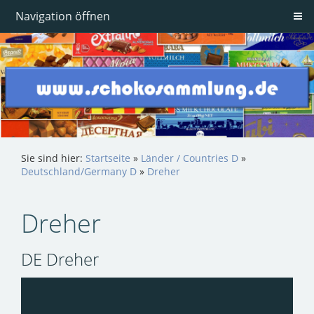
Navigation öffnen
Sie sind hier:
Startseite
»
Länder / Countries D
»
Deutschland/Germany D
»
Dreher
Dreher
DE Dreher