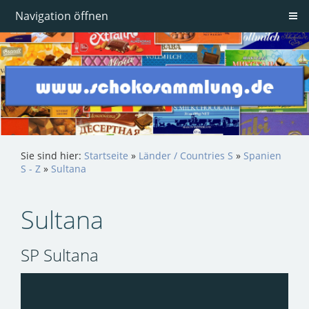
Navigation öffnen
Sie sind hier:
Startseite
»
Länder / Countries S
»
Spanien
S - Z
»
Sultana
Sultana
SP Sultana