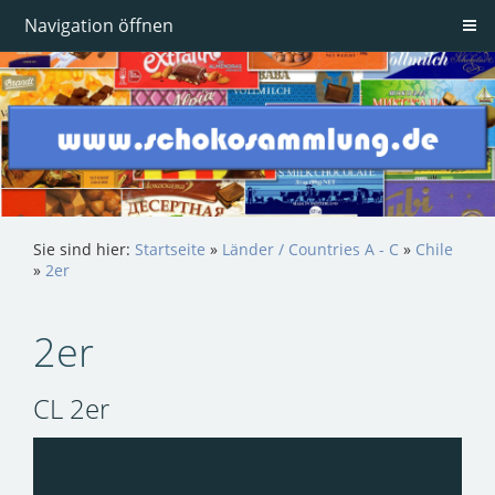
Navigation öffnen
Sie sind hier:
Startseite
»
Länder / Countries A - C
»
Chile
»
2er
2er
CL 2er