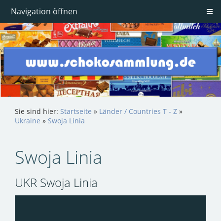
Navigation öffnen
Sie sind hier:
Startseite
»
Länder / Countries T - Z
»
Ukraine
»
Swoja Linia
Swoja Linia
UKR Swoja Linia