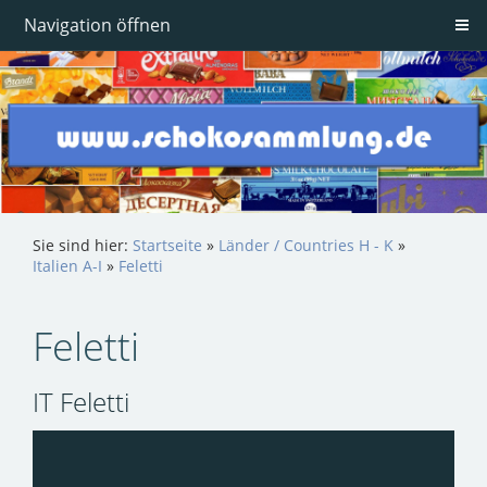
Navigation öffnen
Sie sind hier:
Startseite
»
Länder / Countries H - K
»
Italien A-I
»
Feletti
Feletti
IT Feletti