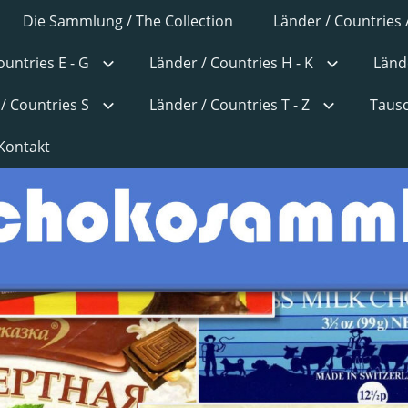
Die Sammlung / The Collection
Länder / Countries 
ountries E - G
Länder / Countries H - K
Lände
/ Countries S
Länder / Countries T - Z
Tausc
Kontakt