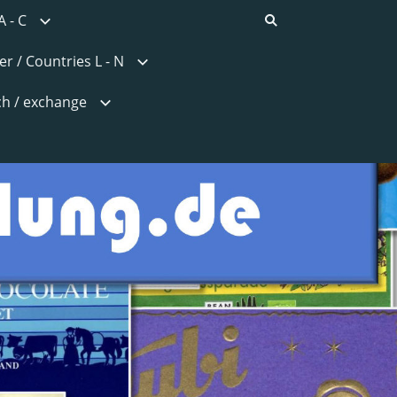
A - C
r / Countries L - N
h / exchange