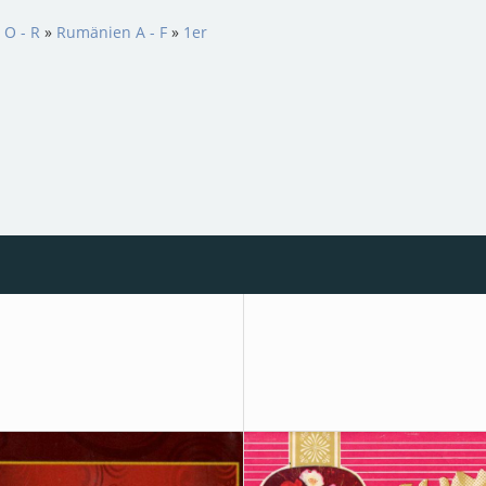
 O - R
»
Rumänien A - F
»
1er