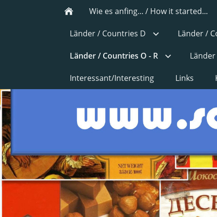
Wie es anfing... / How it started...
Länder / Countries D
Länder / C
Länder / Countries O - R
Länder 
Interessant/Interesting
Links