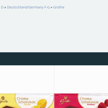
s D
»
Deutschland/Germany F-G
»
Grothe