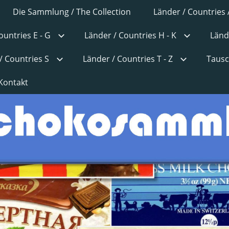
Die Sammlung / The Collection
Länder / Countries 
ountries E - G
Länder / Countries H - K
Länd
/ Countries S
Länder / Countries T - Z
Tausc
Kontakt