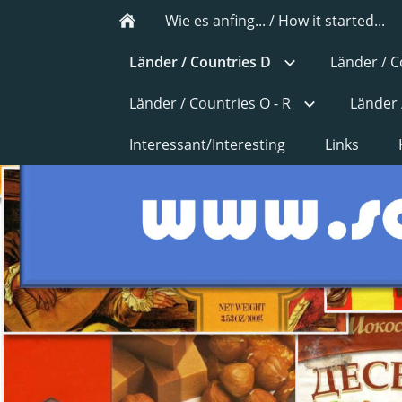
Wie es anfing... / How it started...
Länder / Countries D
Länder / C
Länder / Countries O - R
Länder 
Interessant/Interesting
Links