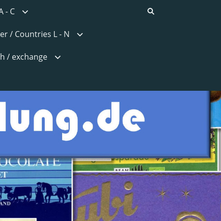
A - C
er / Countries L - N
h / exchange