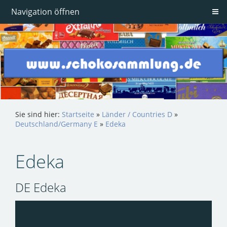
Navigation öffnen
Sie sind hier:
Startseite
»
Länder / Countries D
»
Deutschland/Germany E
»
Edeka
Edeka
DE Edeka