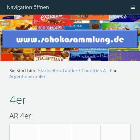
Navigation öffnen
Sie sind hier:
Startseite
»
Länder / Countries A - C
»
Argentinien
»
4er
4er
AR 4er