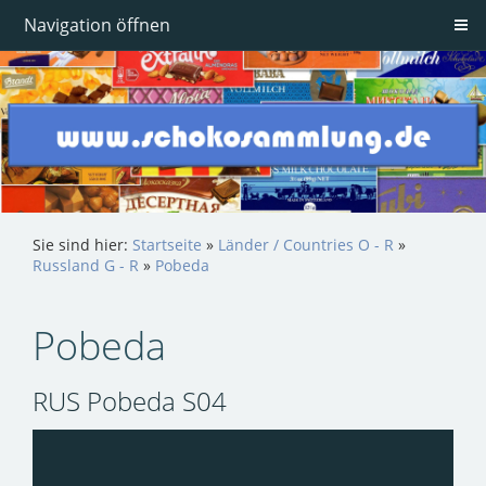
Navigation öffnen
Sie sind hier:
Startseite
»
Länder / Countries O - R
»
Russland G - R
»
Pobeda
Pobeda
RUS Pobeda S04