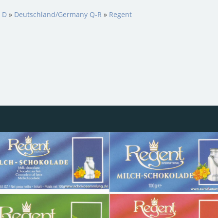
s D
»
Deutschland/Germany Q-R
»
Regent