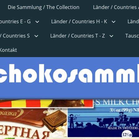
Die Sammlung / The Collection
Länder / Countries 
ountries E - G
Länder / Countries H - K
Länd
/ Countries S
Länder / Countries T - Z
Tausc
Kontakt