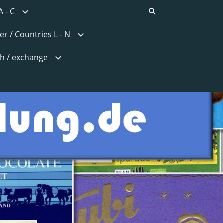
A - C
er / Countries L - N
h / exchange