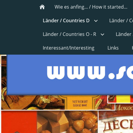
Wie es anfing... / How it started...
Länder / Countries D
Länder / C
Länder / Countries O - R
Länder 
Interessant/Interesting
Links