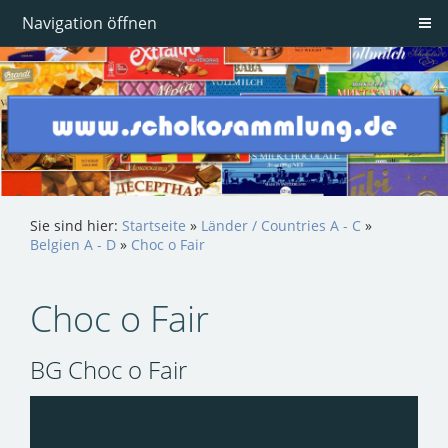
Navigation öffnen
Sie sind hier:
Startseite
»
Länder / Countries A - C
»
Belgien A - D
»
Choc o Fair
Choc o Fair
BG Choc o Fair