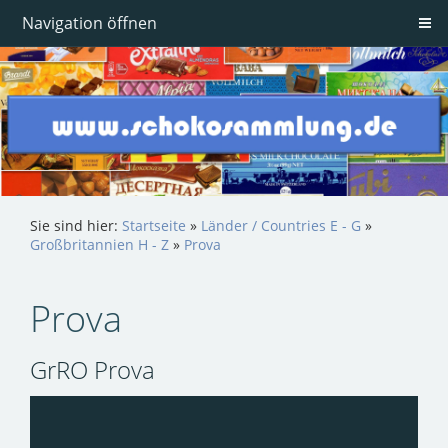
Navigation öffnen
Sie sind hier:
Startseite
»
Länder / Countries E - G
»
Großbritannien H - Z
»
Prova
Prova
GrRO Prova