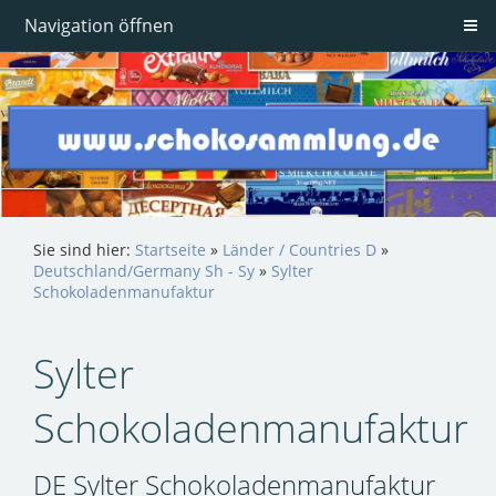
Navigation öffnen
Sie sind hier:
Startseite
»
Länder / Countries D
»
Deutschland/Germany Sh - Sy
»
Sylter
Schokoladenmanufaktur
Sylter
Schokoladenmanufaktur
DE Sylter Schokoladenmanufaktur