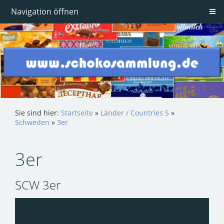
Navigation öffnen
Sie sind hier:
Startseite
»
Länder / Countries S
»
Schweden
»
3er
3er
SCW 3er